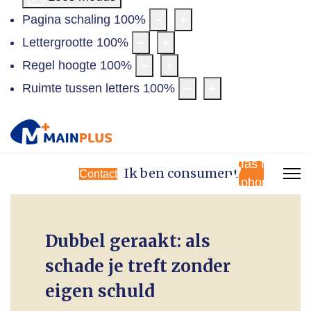
Pagina schaling
100
%
Lettergrootte
100
%
Regel hoogte
100
%
Ruimte tussen letters
100
%
fas fa-
Ik ben consument
Contact
phone
Dubbel geraakt: als
schade je treft zonder
eigen schuld