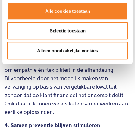
vinden. Dit verlicht de praktische én mentale last.
Alle cookies toestaan
3. Wat als herstel niet meer mogelijk is? Denk ook
aan vervanging
Selectie toestaan
Soms is herstel geen optie. Dan is vervanging de
enige weg terug naar normaal. In zulke situaties is
Alleen noodzakelijke cookies
het belangrijk dat er ook wordt nagedacht over hoe
consumenten geholpen kunnen worden. Dat vraagt
om empathie én flexibiliteit in de afhandeling.
Bijvoorbeeld door het mogelijk maken van
vervanging op basis van vergelijkbare kwaliteit –
zonder dat de klant financieel het onderspit delft.
Ook daarin kunnen we als keten samenwerken aan
eerlijke oplossingen.
4. Samen preventie blijven stimuleren