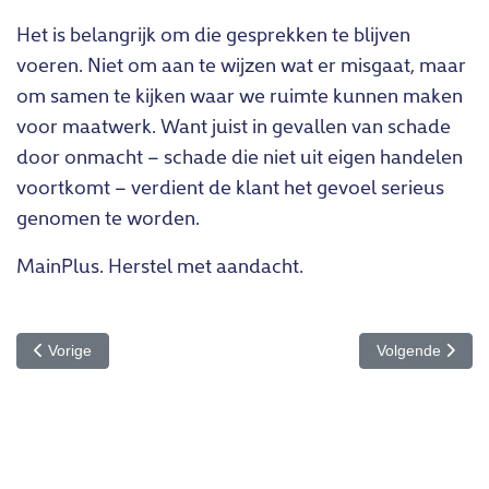
Het is belangrijk om die gesprekken te blijven
voeren. Niet om aan te wijzen wat er misgaat, maar
om samen te kijken waar we ruimte kunnen maken
voor maatwerk. Want juist in gevallen van schade
door onmacht – schade die niet uit eigen handelen
voortkomt – verdient de klant het gevoel serieus
genomen te worden.
MainPlus. Herstel met aandacht.
Vorig artikel: Samen aan de slag in de keuken – een gezellig en s
Volgende artike
Vorige
Volgende