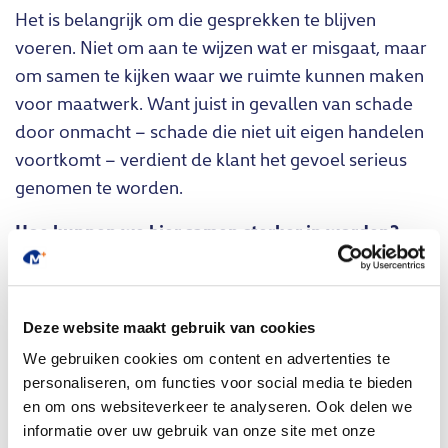
Het is belangrijk om die gesprekken te blijven
voeren. Niet om aan te wijzen wat er misgaat, maar
om samen te kijken waar we ruimte kunnen maken
voor maatwerk. Want juist in gevallen van schade
door onmacht – schade die niet uit eigen handelen
voortkomt – verdient de klant het gevoel serieus
genomen te worden.
Hoe kunnen we hier samen sterker in worden?
Bij MainPlus geloven we dat schadeherstel meer is
dan reparatie. Het is een kans om vertrouwen te
herstellen. Om erkenning te geven voor het
Deze website maakt gebruik van cookies
ongemak en de inzet van de klant. En om, samen
We gebruiken cookies om content en advertenties te
met verzekeraars, te zorgen voor oplossingen die
personaliseren, om functies voor social media te bieden
en om ons websiteverkeer te analyseren. Ook delen we
verder gaan dan standaard.
informatie over uw gebruik van onze site met onze