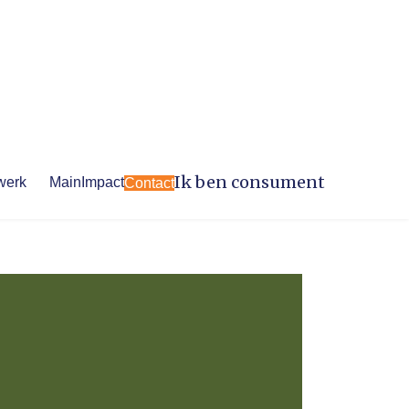
Ik ben consument
werk
MainImpact
Contact