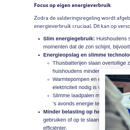
Focus op eigen energieverbruik
Zodra de salderingsregeling wordt afgeb
energieverbruik cruciaal. Dit kan op vers
Slim energiegebruik:
Huishoudens s
momenten dat de zon schijnt, bijvoor
Energieopslag en slimme technolo
Thuisbatterijen slaan overtollige
huishoudens minder afhankelijk wo
Warmtepompen en elektrische boi
elektriciteit nodig is voor verwarm
Slimme laadpalen maken het moge
’s avonds energie terug te laten 
Minder belasting op het elektricitei
gebruiken of op te slaan, wordt netco
efficiënter.