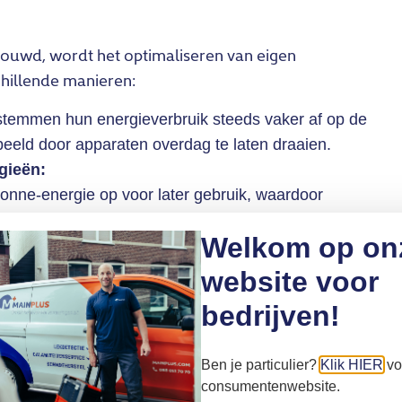
ouwd, wordt het optimaliseren van eigen
chillende manieren:
temmen hun energieverbruik steeds vaker af op de
beeld door apparaten overdag te laten draaien.
gieën:
 zonne-energie op voor later gebruik, waardoor
rden van het elektriciteitsnet.
Welkom op on
lers slaan overdag warmte op, zodat er ’s avonds geen
ing.
website voor
lijk om overdag elektrische auto’s op te laden en deze
bedrijven!
leveren aan de woning (Vehicle-to-Grid-technologie).
tsnet:
Door lokaal opgewekte energie direct te
Ben je particulier?
Klik HIER
vo
ngestie verminderd en verloopt de energietransitie
consumentenwebsite.