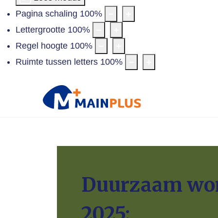
Pagina schaling
100
%
Lettergrootte
100
%
Regel hoogte
100
%
Ruimte tussen letters
100
%
Duurzaam wo
2025: