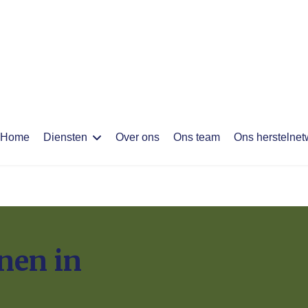
Home
Diensten
Over ons
Ons team
Ons herstelnet
nen in