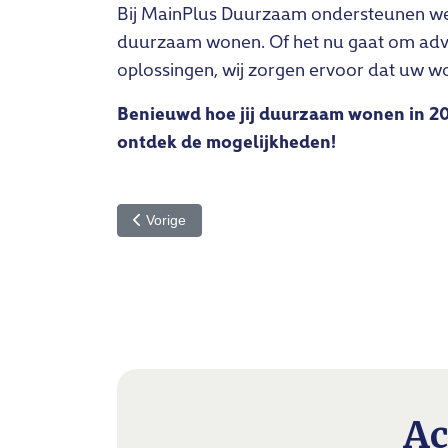
Bij MainPlus Duurzaam ondersteunen we
duurzaam wonen. Of het nu gaat om advi
oplossingen, wij zorgen ervoor dat uw w
Benieuwd hoe jij duurzaam wonen in 20
ontdek de mogelijkheden!
Vorig artikel: Bliksemstage bij MainPlus
Vorige
Ac