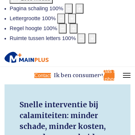
Pagina schaling
100
%
Lettergrootte
100
%
Regel hoogte
100
%
Ruimte tussen letters
100
%
fas fa-
Ik ben consument
Contact
phone
Snelle interventie bij
calamiteiten: minder
schade, minder kosten,