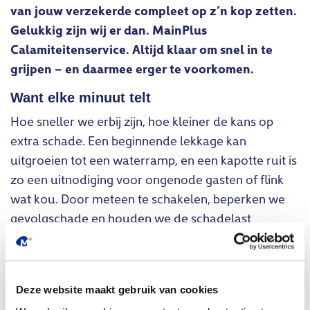
van jouw verzekerde compleet op z’n kop zetten.
Gelukkig zijn wij er dan. MainPlus
Calamiteitenservice. Altijd klaar om snel in te
grijpen – en daarmee erger te voorkomen.
Want elke minuut telt
Hoe sneller we erbij zijn, hoe kleiner de kans op
extra schade. Een beginnende lekkage kan
uitgroeien tot een waterramp, en een kapotte ruit is
zo een uitnodiging voor ongenode gasten of flink
wat kou. Door meteen te schakelen, beperken we
gevolgschade en houden we de schadelast
beheersbaar – voor jullie én voor de klant.
En ondertussen… denken we aan het
milieu
Deze website maakt gebruik van cookies
Wat vaak vergeten wordt: minder schade betekent