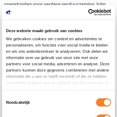
openstonden voor verdere verduurzaming. John
gaf aan dat hun woning momenteel energielabel E
heeft, maar dat er in de afgelopen jaren al
spouwmuurisolatie en vloerisolatie is uitgevoerd.
Deze website maakt gebruik van cookies
Vermoedelijk ligt het actuele energielabel nu rond
We gebruiken cookies om content en advertenties te
D, maar dat is nog niet officieel vastgesteld.
personaliseren, om functies voor social media te bieden
“We hadden al wat gedaan, maar het idee dat we
en om ons websiteverkeer te analyseren. Ook delen we
informatie over uw gebruik van onze site met onze
nu met slimme investeringen naar label A kunnen –
partners voor social media, adverteren en analyse. Deze
dat sprak ons enorm aan,” aldus Monique.
partners kunnen deze gegevens combineren met andere
informatie die u aan ze heeft verstrekt of die ze hebben
Ze besloten gebruik te maken van de mogelijkheid
verzameld op basis van uw gebruik van hun services. U
om € 25.000,- extra te lenen voor verduurzaming.
gaat akkoord met onze cookies als u onze website blijft
Met dat bedrag lieten ze onder meer
×
gebruiken.
Toestemmingsselectie
zonnepanelen, thuisbatterijen, glasisolatie en een
Welkom op onze website voor
Noodzakelijk
warmtepomp installeren. Dit had drie belangrijke
bedrijven!
voordelen: