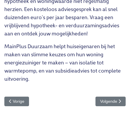
hypotheek en woningwaarde niet regelmatig
herzien. Een kosteloos adviesgesprek kan al snel
duizenden euro’s per jaar besparen. Vraag een
vrijblijvend hypotheek- en verduurzamingsadvies
aan en ontdek jouw mogelijkheden!
MainPlus Duurzaam helpt huiseigenaren bij het
maken van slimme keuzes om hun woning
energiezuiniger te maken – van isolatie tot
warmtepomp, en van subsidieadvies tot complete
uitvoering.
Vorig artikel: Als een klus van twee minuten je bijna €700 kost
Volgende artikel
Vorige
Volgende