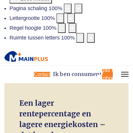
Pagina schaling
100
%
Lettergrootte
100
%
Regel hoogte
100
%
Ruimte tussen letters
100
%
fas fa-
Ik ben consument
Contact
phone
Een lager
rentepercentage en
lagere energiekosten –